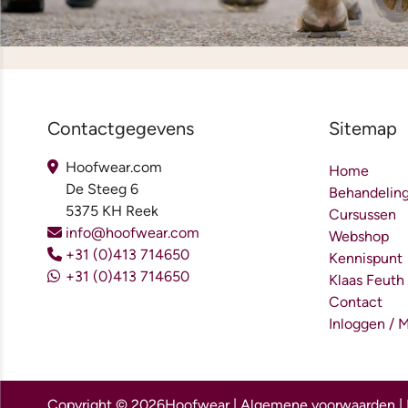
Contactgegevens
Sitemap
Hoofwear.com
Home
De Steeg 6
Behandelin
5375 KH Reek
Cursussen
info@hoofwear.com
Webshop
+31 (0)413 714650
Kennispunt
+31 (0)413 714650
Klaas Feuth
Contact
Inloggen / 
Copyright © 2026
Hoofwear |
Algemene voorwaarden
|