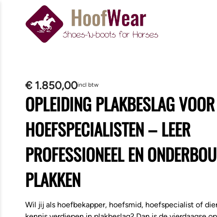
€
1.850,00
incl btw
OPLEIDING PLAKBESLAG VOOR
HOEFSPECIALISTEN – LEER
PROFESSIONEEL EN ONDERBO
PLAKKEN
Wil jij als hoefbekapper, hoefsmid, hoefspecialist of die
kennis verdiepen in plakbeslag? Dan is de vierdaagse op