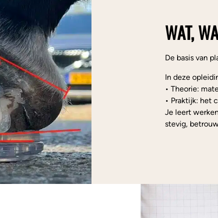
WAT, WA
De basis van pl
In deze opleidi
• Theorie: mat
• Praktijk: het
Je leert werke
stevig, betrou