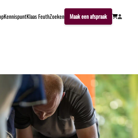
op
Kennispunt
Klaas Feuth
Zoeken
Maak een afspraak