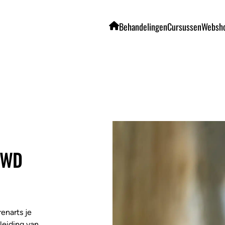
Behandelingen
Cursussen
Websh
UWD
renarts je
leiding van