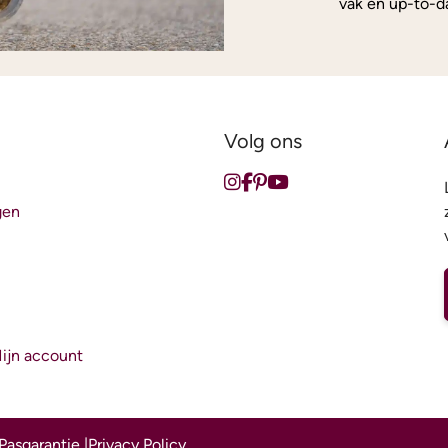
vak en up-to-d
Volg ons
gen
Mijn account
Pasgarantie
|
Privacy Policy