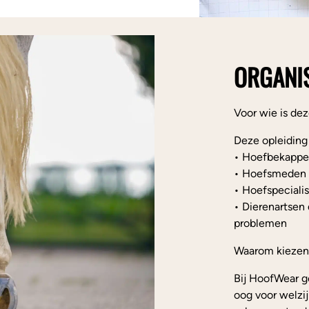
ORGANIS
Voor wie is dez
Deze opleiding 
• Hoefbekapper
• Hoefsmeden d
• Hoefspeciali
• Dierenartsen 
problemen
Waarom kiezen
Bij HoofWear g
oog voor welzij