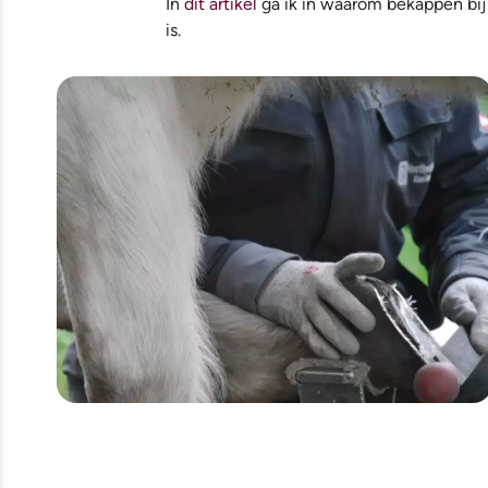
In
dit artikel
ga ik in waarom bekappen bij 
is.