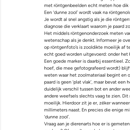
met röntgenbeelden echt meten hoe dik d
Een ‘dunne zool’ wordt vaak na röntgenol
Je wordt al snel angstig als je die röntgenf
diagnose die verklaart waarom je paard zo
Het middels röntgenonderzoek meten van d
wetenschap als je denkt. Informeer je ove
op röntgenfoto’s is zooldikte moeilijk af 
echt goed worden uitgevoerd: onder het
Een goede marker is daarbij essentieel. 
hoef, die mee gefotografeerd wordt) blij
weten waar het zoolmateriaal begint en 
paard is geen ‘plat vlak’, maar bevat een 
duidelijk verschil tussen bot en ander we
andere weefsels slechts vaag te zien. Di
moeilijk. Hierdoor zit je er, zéker wannee
millimeters naast. En precies die enige m
‘dunne zool’.
Vraag aan je dierenarts hoe er is gemeten