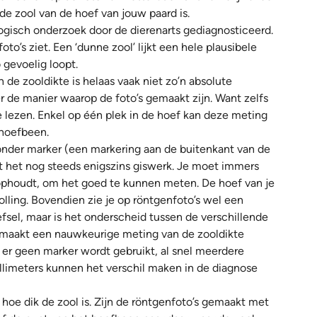
e zool van de hoef van jouw paard is.
ogisch onderzoek door de dierenarts gediagnosticeerd.
oto’s ziet. Een ‘dunne zool’ lijkt een hele plausibele
 gevoelig loopt.
e zooldikte is helaas vaak niet zo’n absolute
r de manier waarop de foto’s gemaakt zijn. Want zelfs
te lezen. Enkel op één plek in de hoef kan deze meting
 hoefbeen.
Zonder marker (een markering aan de buitenkant van de
ft het nog steeds enigszins giswerk. Je moet immers
ophoudt, om het goed te kunnen meten. De hoef van je
holling. Bovendien zie je op röntgenfoto’s wel een
efsel, maar is het onderscheid tussen de verschillende
t maakt een nauwkeurige meting van de zooldikte
r er geen marker wordt gebruikt, al snel meerdere
illimeters kunnen het verschil maken in de diagnose
 hoe dik de zool is. Zijn de röntgenfoto’s gemaakt met