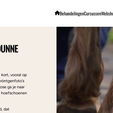
Behandelingen
Cursussen
Websh
DUNNE
 kort, vooral op
 röntgenfoto’s
ose ga je naar
t hoefschoenen
d, dat