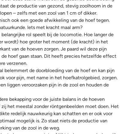
staat de productie van gezond, stevig zoolhoorn in de
lopen – zelfs met een zool van 1 cm of dikker.
nisch ook een goede afwikkeling van de hoef tegen.
 natuurkunde. Iets met kracht maal arm?
 belangrijke rol speelt bij de locomotie. Hoe langer de
ker wordt) hoe groter het moment (de kracht) in het
erkant van de hoeven zorgen. Je paard wil deze pijn
de hoef gaan staan. Dit heeft precies hetzelfde effect
ere verzenen.
al belemmert de doorbloeding van de hoef en kan pijn
ok voor pijn, met name in het hoefkatrolgebied, zorgen.
en liggen veroorzaken pijn in de zool en houden de
dere bekapping voor de juiste balans in de hoeven
of zij het meestal zonder röntgenbeelden moet doen. Het
dikte redelijk nauwkeurig kan schatten en er ook voor
timaal mogelijk is. Zo staat niets de productie van
rking van de zool in de weg.