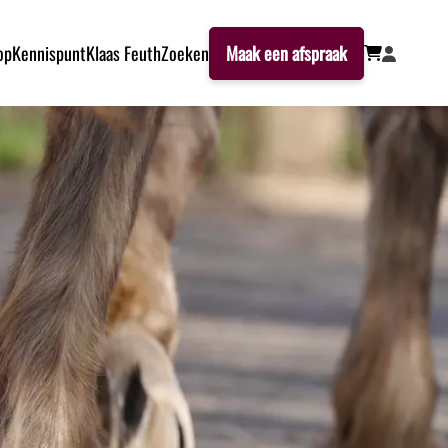
op
Kennispunt
Klaas Feuth
Zoeken
Maak een afspraak